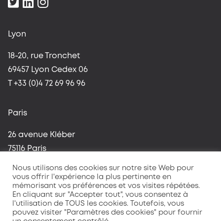
Lyon
18-20, rue Tronchet
69457 Lyon Cedex 06
T +33 (0)4 72 69 96 96
Paris
26 avenue Kléber
75116 Paris
T +33 (0)1 42 96 37 59
Nous utilisons des cookies sur notre site Web pour
vous offrir l'expérience la plus pertinente en
mémorisant vos préférences et vos visites répétées.
En cliquant sur "Accepter tout", vous consentez à
l'utilisation de TOUS les cookies. Toutefois, vous
pouvez visiter "Paramètres des cookies" pour fournir