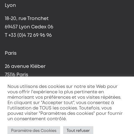
Lyon
18-20, rue Tronchet
69457 Lyon Cedex 06
T +33 (0)4 72 69 96 96
Paris
26 avenue Kléber
75116 Paris
T +33 (0)1 42 96 37 59
Nous utilisons des cookies sur notre site Web pour
vous offrir l'expérience la plus pertinente en
mémorisant vos préférences et vos visites répétées.
En cliquant sur "Accepter tout", vous consentez à
l'utilisation de TOUS les cookies. Toutefois, vous
pouvez visiter "Paramètres des cookies" pour fournir
un consentement contrôlé.
Mentions légales
Politique de confidentialité
Paramètre des Cookies
Tout refuser