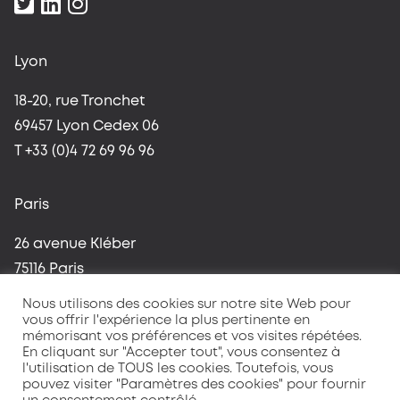
Lyon
18-20, rue Tronchet
69457 Lyon Cedex 06
T +33 (0)4 72 69 96 96
Paris
26 avenue Kléber
75116 Paris
T +33 (0)1 42 96 37 59
Nous utilisons des cookies sur notre site Web pour
vous offrir l'expérience la plus pertinente en
mémorisant vos préférences et vos visites répétées.
En cliquant sur "Accepter tout", vous consentez à
l'utilisation de TOUS les cookies. Toutefois, vous
pouvez visiter "Paramètres des cookies" pour fournir