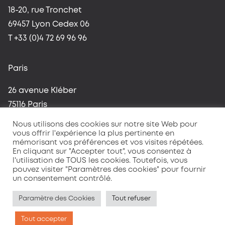
18-20, rue Tronchet
69457 Lyon Cedex 06
T +33 (0)4 72 69 96 96
Paris
26 avenue Kléber
75116 Paris
T +33 (0)1 42 96 37 59
Nous utilisons des cookies sur notre site Web pour
vous offrir l'expérience la plus pertinente en
mémorisant vos préférences et vos visites répétées.
En cliquant sur "Accepter tout", vous consentez à
l'utilisation de TOUS les cookies. Toutefois, vous
pouvez visiter "Paramètres des cookies" pour fournir
un consentement contrôlé.
Mentions légales
Politique de confidentialité
Paramètre des Cookies
Tout refuser
Tout accepter