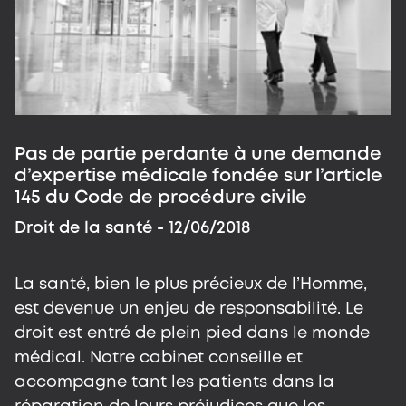
Pas de partie perdante à une demande
E
d’expertise médicale fondée sur l’article
r
145 du Code de procédure civile
D
Droit de la santé
- 12/06/2018
L
La santé, bien le plus précieux de l’Homme,
e
est devenue un enjeu de responsabilité. Le
d
droit est entré de plein pied dans le monde
m
médical. Notre cabinet conseille et
a
accompagne tant les patients dans la
r