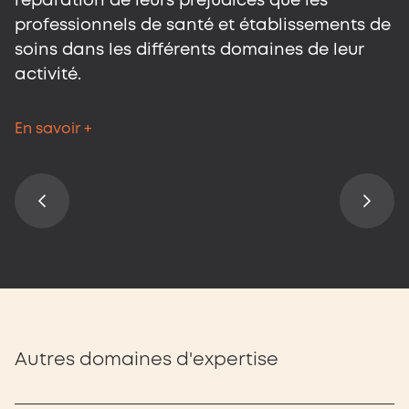
réparation de leurs préjudices que les
p
professionnels de santé et établissements de
s
soins dans les différents domaines de leur
a
activité.
En
En savoir +
Autres domaines d'expertise