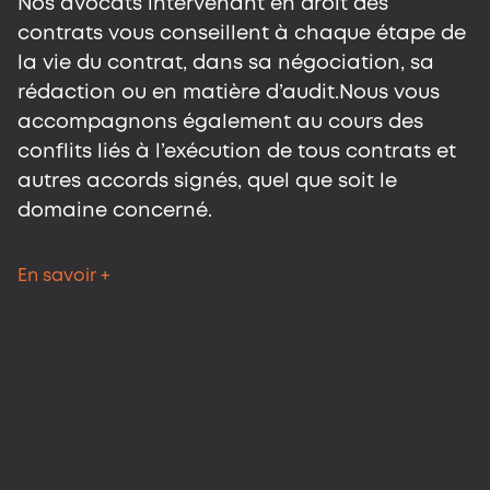
Nos avocats intervenant en droit des
N
contrats vous conseillent à chaque étape de
c
la vie du contrat, dans sa négociation, sa
l
rédaction ou en matière d’audit.Nous vous
r
accompagnons également au cours des
a
conflits liés à l’exécution de tous contrats et
c
autres accords signés, quel que soit le
a
domaine concerné.
d
En savoir +
En