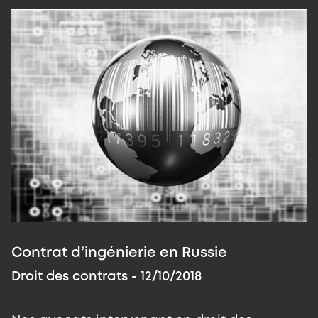
Contrat d’ingénierie en Russie
G
D
Droit des contrats
- 12/10/2018
D