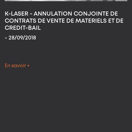
K-LASER - ANNULATION CONJOINTE DE
E
CONTRATS DE VENTE DE MATERIELS ET DE
c
CREDIT-BAIL
D
- 28/09/2018
N
a
c
En savoir +
l
O
a
p
d
c
d
e