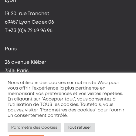
Lyon
18-20, rue Tronchet
69457 Lyon Cedex 06
T +33 (0)4 72 69 96 96
Paris
26 avenue Kléber
75116 Paris
T +33 (0)1 42 96 37 59
Nous utilisons des cookies sur notre site Web pour
vous offrir l'expérience la plus pertinente en
mémorisant vos préférences et vos visites répétées.
En cliquant sur "Accepter tout", vous consentez à
l'utilisation de TOUS les cookies. Toutefois, vous
pouvez visiter "Paramètres des cookies" pour fournir
un consentement contrôlé.
Mentions légales
Politique de confidentialité
Paramètre des Cookies
Tout refuser