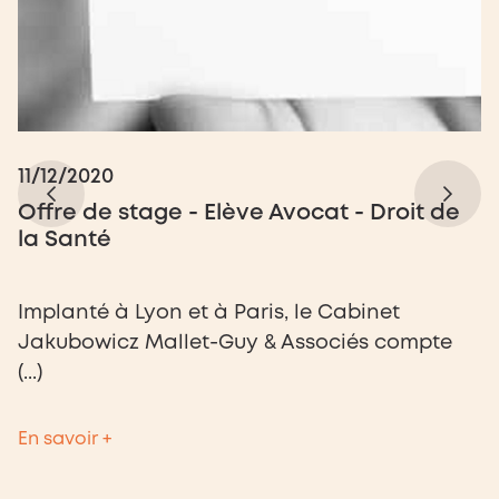
11/12/2020
0
Offre de stage - Elève Avocat - Droit de
R
la Santé
o
c
Implanté à Lyon et à Paris, le Cabinet
D
Jakubowicz Mallet-Guy & Associés compte
d
(...)
sé
En savoir +
En